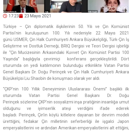
17:23
23 Mayıs 2021
Türkiye – Çin diplomatik ilişkilerinin 50. Yılı ve Çin Komünist
Partisi’nin kuruluşunun 100. Yılı nedeniyle 22 Mayıs 2021
günü USMER, Çin Halk Cumhuriyeti Ankara Büyükelçiliği, Türk-Çin İş
Geliştirme ve Dostluk Derneği, BRIQ Dergisi ve Teori Dergisi işbirliği
ile “Çin Mucizesinin Arkasındaki Kuvvet Çin Komünist Partisi 100
Yaşında” başlığıyla çevrimiçi konferans gerçekleştirildi. Dört
oturumda on yedi katılımcının bulunduğu etkinlikte Vatan Partisi
Genel Başkanı Dr. Doğu Perinçek ve Çin Halk Cumhuriyeti Ankara
Büyükelçisi Liu Shaobin de konuşmacı olarak yer aldı.
“ÇKP’nin 100 Yıllık Deneyiminin Uluslararası Önemi” başlıklı ilk
oturumda Vatan Partisi Genel Başkanı Dr. Doğu
Perinçek sözlerine ÇKP’nin sosyalizmi inşa pratiğinin insanlığa umut
olduğunu ve iyimserlik ateşi verdiğini ifade ederek
başladı. Perinçek, Çin’in köylü kitlelere dayanan bir devrim modeli
ürettiğini, fedakar Çin milletinin seferberliği ile işgalci Japon
emperyalistlerini ve ardından Amerikan emperyalistlerini alt ettiğini,