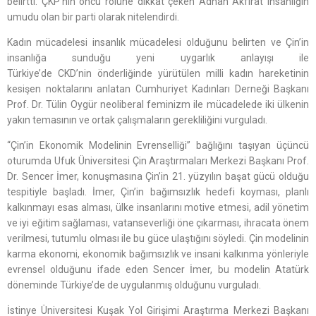
belirtti. ÇKP’nin öncü rolüne dikkat çeken Adnan Akfırat insanlığın
umudu olan bir parti olarak nitelendirdi.
Kadın mücadelesi insanlık mücadelesi olduğunu belirten ve Çin’in
insanlığa sunduğu yeni uygarlık anlayışı ile
Türkiye’de CKD’nin önderliğinde yürütülen milli kadın hareketinin
kesişen noktalarını anlatan Cumhuriyet Kadınları Derneği Başkanı
Prof. Dr. Tülin Oygür neoliberal feminizm ile mücadelede iki ülkenin
yakın temasının ve ortak çalışmaların gerekliliğini vurguladı.
“Çin’in Ekonomik Modelinin Evrenselliği” bağlığını taşıyan üçüncü
oturumda Ufuk Üniversitesi Çin Araştırmaları Merkezi Başkanı Prof.
Dr. Sencer İmer, konuşmasına Çin’in 21. yüzyılın başat gücü olduğu
tespitiyle başladı. İmer, Çin’in bağımsızlık hedefi koyması, planlı
kalkınmayı esas alması, ülke insanlarını motive etmesi, adil yönetim
ve iyi eğitim sağlaması, vatanseverliği öne çıkarması, ihracata önem
verilmesi, tutumlu olması ile bu güce ulaştığını söyledi. Çin modelinin
karma ekonomi, ekonomik bağımsızlık ve insani kalkınma yönleriyle
evrensel olduğunu ifade eden Sencer İmer, bu modelin Atatürk
döneminde Türkiye’de de uygulanmış olduğunu vurguladı.
İstinye Üniversitesi Kuşak Yol Girişimi Araştırma Merkezi Başkanı