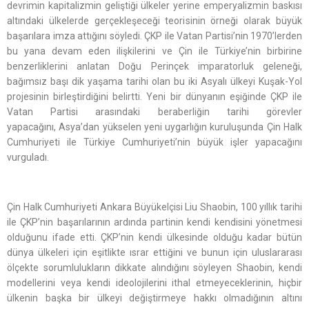
devrimin kapitalizmin geliştiği ülkeler yerine emperyalizmin baskısı
altındaki ülkelerde gerçekleşeceği teorisinin örneği olarak büyük
başarılara imza attığını söyledi. ÇKP ile Vatan Partisi’nin 1970’lerden
bu yana devam eden ilişkilerini ve Çin ile Türkiye’nin birbirine
benzerliklerini anlatan Doğu Perinçek imparatorluk geleneği,
bağımsız başı dik yaşama tarihi olan bu iki Asyalı ülkeyi Kuşak-Yol
projesinin birleştirdiğini belirtti. Yeni bir dünyanın eşiğinde ÇKP ile
Vatan Partisi arasındaki beraberliğin tarihi görevler
yapacağını, Asya’dan yükselen yeni uygarlığın kuruluşunda Çin Halk
Cumhuriyeti ile Türkiye Cumhuriyeti’nin büyük işler yapacağını
vurguladı.
Çin Halk Cumhuriyeti Ankara Büyükelçisi Liu Shaobin, 100 yıllık tarihi
ile ÇKP’nin başarılarının ardında partinin kendi kendisini yönetmesi
olduğunu ifade etti. ÇKP’nin kendi ülkesinde olduğu kadar bütün
dünya ülkeleri için eşitlikte ısrar ettiğini ve bunun için uluslararası
ölçekte sorumlulukların dikkate alındığını söyleyen Shaobin, kendi
modellerini veya kendi ideolojilerini ithal etmeyeceklerinin, hiçbir
ülkenin başka bir ülkeyi değiştirmeye hakkı olmadığının altını