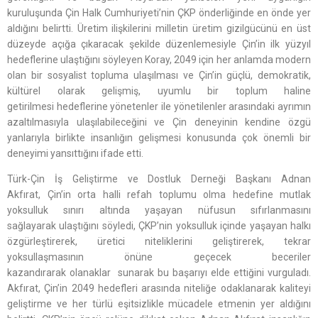
kuruluşunda Çin Halk Cumhuriyeti’nin ÇKP önderliğinde en önde yer
aldığını belirtti. Üretim ilişkilerini milletin üretim gizilgücünü en üst
düzeyde açığa çıkaracak şekilde düzenlemesiyle Çin’in ilk yüzyıl
hedeflerine ulaştığını söyleyen Koray, 2049 için her anlamda modern
olan bir sosyalist topluma ulaşılması ve Çin’in güçlü, demokratik,
kültürel olarak gelişmiş, uyumlu bir toplum haline
getirilmesi hedeflerine yönetenler ile yönetilenler arasındaki ayrımın
azaltılmasıyla ulaşılabileceğini ve Çin deneyinin kendine özgü
yanlarıyla birlikte insanlığın gelişmesi konusunda çok önemli bir
deneyimi yansıttığını ifade etti.
Türk-Çin İş Geliştirme ve Dostluk Derneği Başkanı Adnan
Akfırat, Çin’in orta halli refah toplumu olma hedefine mutlak
yoksulluk sınırı altında yaşayan nüfusun sıfırlanmasını
sağlayarak ulaştığını söyledi, ÇKP’nin yoksulluk içinde yaşayan halkı
özgürleştirerek, üretici niteliklerini geliştirerek, tekrar
yoksullaşmasının önüne geçecek beceriler
kazandırarak olanaklar sunarak bu başarıyı elde ettiğini vurguladı.
Akfırat, Çin’in 2049 hedefleri arasında niteliğe odaklanarak kaliteyi
geliştirme ve her türlü eşitsizlikle mücadele etmenin yer aldığını