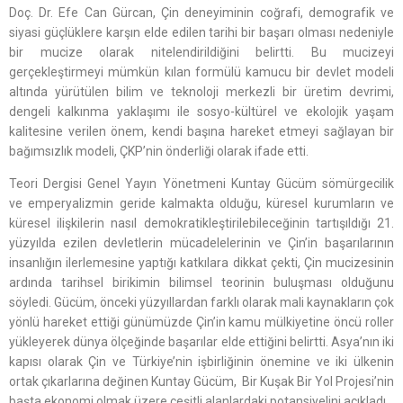
Doç. Dr. Efe Can Gürcan, Çin deneyiminin coğrafi, demografik ve
siyasi güçlüklere karşın elde edilen tarihi bir başarı olması nedeniyle
bir mucize olarak nitelendirildiğini belirtti. Bu mucizeyi
gerçekleştirmeyi mümkün kılan formülü kamucu bir devlet modeli
altında yürütülen bilim ve teknoloji merkezli bir üretim devrimi,
dengeli kalkınma yaklaşımı ile sosyo-kültürel ve ekolojik yaşam
kalitesine verilen önem, kendi başına hareket etmeyi sağlayan bir
bağımsızlık modeli, ÇKP’nin önderliği olarak ifade etti.
Teori Dergisi Genel Yayın Yönetmeni Kuntay Gücüm sömürgecilik
ve emperyalizmin geride kalmakta olduğu, küresel kurumların ve
küresel ilişkilerin nasıl demokratikleştirilebileceğinin tartışıldığı 21.
yüzyılda ezilen devletlerin mücadelelerinin ve Çin’in başarılarının
insanlığın ilerlemesine yaptığı katkılara dikkat çekti, Çin mucizesinin
ardında tarihsel birikimin bilimsel teorinin buluşması olduğunu
söyledi. Gücüm, önceki yüzyıllardan farklı olarak mali kaynakların çok
yönlü hareket ettiği günümüzde Çin’in kamu mülkiyetine öncü roller
yükleyerek dünya ölçeğinde başarılar elde ettiğini belirtti. Asya’nın iki
kapısı olarak Çin ve Türkiye’nin işbirliğinin önemine ve iki ülkenin
ortak çıkarlarına değinen Kuntay Gücüm, Bir Kuşak Bir Yol Projesi’nin
başta ekonomi olmak üzere çeşitli alanlardaki potansiyelini açıkladı.