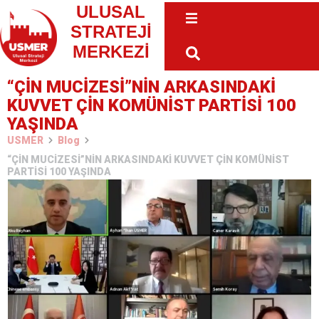
ULUSAL
STRATEJİ
MERKEZİ
“ÇİN MUCİZESİ”NİN ARKASINDAKİ
KUVVET ÇİN KOMÜNİST PARTİSİ 100
YAŞINDA
USMER
Blog
“ÇİN MUCİZESİ”NİN ARKASINDAKİ KUVVET ÇİN KOMÜNİST
PARTİSİ 100 YAŞINDA