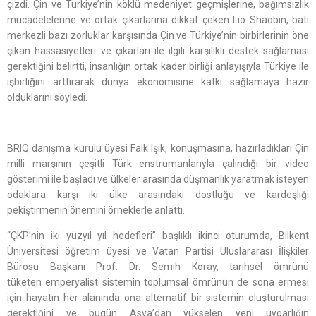
çizdi. Çin ve Türkiye’nin köklü medeniyet geçmişlerine, bağımsızlık
mücadelelerine ve ortak çıkarlarına dikkat çeken Lio Shaobin, batı
merkezli bazı zorluklar karşısında Çin ve Türkiye’nin birbirlerinin öne
çıkan hassasiyetleri ve çıkarları ile ilgili karşılıklı destek sağlaması
gerektiğini belirtti, insanlığın ortak kader birliği anlayışıyla Türkiye ile
işbirliğini arttırarak dünya ekonomisine katkı sağlamaya hazır
olduklarını söyledi.
BRIQ danışma kurulu üyesi Faik Işık, konuşmasına, hazırladıkları Çin
milli marşının çeşitli Türk enstrümanlarıyla çalındığı bir video
gösterimi ile başladı ve ülkeler arasında düşmanlık yaratmak isteyen
odaklara karşı iki ülke arasındaki dostluğu ve kardeşliği
pekiştirmenin önemini örneklerle anlattı.
“ÇKP’nin iki yüzyıl yıl hedefleri” başlıklı ikinci oturumda, Bilkent
Üniversitesi öğretim üyesi ve Vatan Partisi Uluslararası İlişkiler
Bürosu Başkanı Prof. Dr. Semih Koray, tarihsel ömrünü
tüketen emperyalist sistemin toplumsal ömrünün de sona ermesi
için hayatın her alanında ona alternatif bir sistemin oluşturulması
gerektiğini ve bugün Asya’dan yükselen yeni uygarlığın