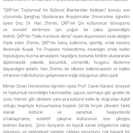
“ÇKP’nin Toplumsal Ve Kültürel Alanlardaki Katkıları” konulu son
oturumda Şanghay Uluslararası Araştırmalar Üniversitesi öğretim
üyesi Doç. Dr. Han Zhimin, ÇKP’nin Çin kültürünün dönüşümü
ve inovatif ilerlemesi için yoğun bir çaba gösterdiğini
belirtti. ÇKP’nin “halkı merkeze alma” siyasi düşüncesini esas aldığını
ifade eden Zhimin, ÇKP’nin barış, kalkınma, işbirliği, ortak kazanç
ilkeleriyle Kuşak Yol Projesini hızlandırma, insanlığın ortak kader
topluluğunu kurma amaçlarını taşıdığını; bununla birlikte uluslararası
diplomaside yakınlık, dürüstlük, cömertlik, hoşgörü ilkelerine
dayandığını anlattı. Han Zhimin, bir ülkenin kalkınmasının ve halkın
refahının milli kültürün gelişmesine bağlı olduğunun altını çizdi.
Mimar Sinan Üniversitesi öğretim üyesi Prof. Caner Karavit, bireysel
ve toplumsal verimliliğin hammadde, işgücü, sermaye gibi girdiler ile
ürün, hizmet gibi çıktıların yanı sıra kültürel katkı ile doğrudan ilişkili
olduğu tespitiyle konuşmasına başladı. Çin’de birçok ülkeden farklı
olarak kültürel ve sanatsal faaliyetlerde
ortaklaşmanın, kolektif çalışma kültürünün öne çıktığını
belirten Karavit, Çin’in dünyanın en büyük sanat bölgelerine sahip
olduğunu ve geleneksel sanatın çağdaş yorumunu çok başarılı bir