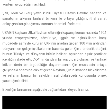
yöntem uyguladığını açıkladı.
Şair, Teori ve BRIQ yayın kurulu üyesi Hüseyin Haydar, sanatın ve
sanatçının ülkenin tarihsel birikimi ile ortaya çıktığını, ithal sanat
anlayışına karşı bağımsız sanatın önemini ifade etti.
USMER Başkanı Utku Reyhan etkinliğin kapanış konuşmasında 1921
yılında emperyalizme, sömürüye, işgale ve eşitsizliklere karşı
mücadele azmiyle kurulan ÇKP’nin aradan geçen 100 yılın ardından
dünyanın en gelişmiş ülkelerinin başında gelen Çin’e önderlik ettiğini,
bunun Türkiye ve dünyanın bütün halkları açısından eşsiz pratikler
içerdiğini ifade etti. ÇKP’nin disiplinli bir öncü parti olması ve tarihsel
kökleri derin bir örgütlülüğe dayanmasının Çin mucizesin ortaya
çıkışındaki önemine dikkat çeken Reyhan, Çin’in insanca bir kalkınma
ve refahın barışçı bir şekilde nasıl olabileceği konusunda örnek
yarattığını belirtti.
Etkinliğin tamamını aşağıdaki bağlantıdan izleyebilirsiniz: