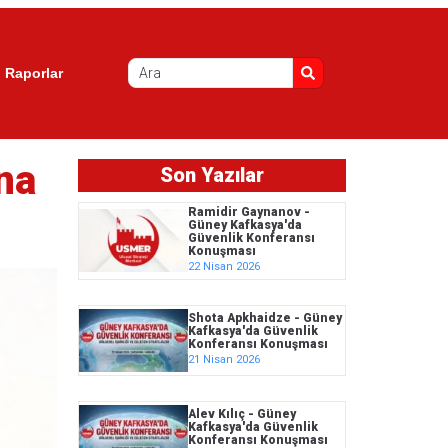
Raporlar
na
Son Yazılar
Ramidir Gaynanov -
Güney Kafkasya'da
Güvenlik Konferansı
Konuşması
22 Nisan 2026
Shota Apkhaidze - Güney
Kafkasya'da Güvenlik
Konferansı Konuşması
21 Nisan 2026
Alev Kılıç - Güney
Kafkasya'da Güvenlik
Konferansı Konuşması