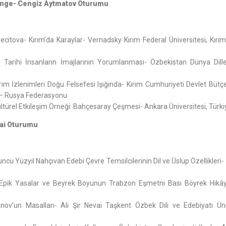
- İmge- Cengiz Aytmatov Oturumu
citova- Kırım’da Karaylar- Vernadsky Kırım Federal Üniversitesi, Kırı
 Tarihi İnsanların İmajlarının Yorumlanması- Özbekistan Dünya Dille
rım İzlenimleri Doğu Felsefesi Işığında- Kırım Cumhuriyeti Devlet Büt
ım – Rusya Federasyonu
ltürel Etkileşim Örneği: Bahçesaray Çeşmesi- Ankara Üniversitesi, Türki
dai Oturumu
cu Yüzyıl Nahçıvan Edebi Çevre Temsilcilerinin Dil ve Üslup Özellikleri
da Epik Yasalar ve Beyrek Boyunun Trabzon Eşmetni Bası Böyrek Hikâye
nov’un Masalları- Ali Şir Nevai Taşkent Özbek Dili ve Edebiyatı Üniv