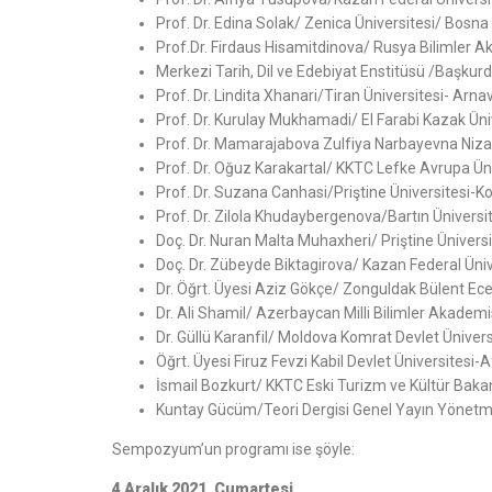
Prof. Dr. Edina Solak/ Zenica Üniversitesi/ Bosn
Prof.Dr. Firdaus Hisamitdinova/ Rusya Bilimler 
Merkezi Tarih, Dil ve Edebiyat Enstitüsü /Başku
Prof. Dr. Lindita Xhanari/Tiran Üniversitesi- Arna
Prof. Dr. Kurulay Mukhamadi/ El Farabi Kazak Üni
Prof. Dr. Mamarajabova Zulfiya Narbayevna Niza
Prof. Dr. Oğuz Karakartal/ KKTC Lefke Avrupa Ün
Prof. Dr. Suzana Canhasi/Priştine Üniversitesi-K
Prof. Dr. Zilola Khudaybergenova/Bartın Ünivers
Doç. Dr. Nuran Malta Muhaxheri/ Priştine Ünivers
Doç. Dr. Zübeyde Biktagirova/ Kazan Federal Üni
Dr. Öğrt. Üyesi Aziz Gökçe/ Zonguldak Bülent Ecev
Dr. Ali Shamil/ Azerbaycan Milli Bilimler Akadem
Dr. Güllü Karanfil/ Moldova Komrat Devlet Üniver
Öğrt. Üyesi Firuz Fevzi Kabil Devlet Üniversitesi-
İsmail Bozkurt/ KKTC Eski Turizm ve Kültür Baka
Kuntay Gücüm/Teori Dergisi Genel Yayın Yönetm
Sempozyum’un programı ise şöyle:
4 Aralık 2021, Cumartesi