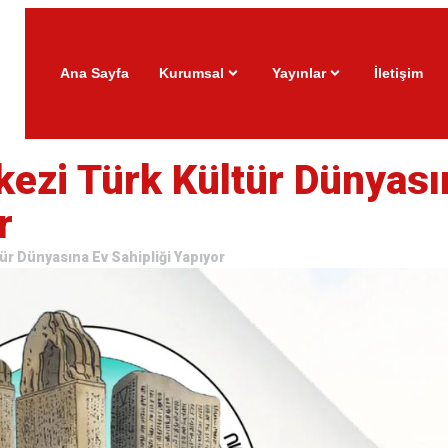
Ana Sayfa
Kurumsal
Yayınlar
İletişim
rkezi Türk Kültür Dünyası
r
tür Dünyasına Ev Sahipliği Yapıyor