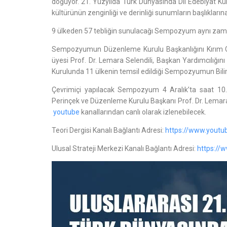
doğuyor. 21. Yüzyılda Türk Dünyasında Dil Edebiyat Kül
kültürünün zenginliği ve derinliği sunumların başlıkları
9 ülkeden 57 tebliğin sunulacağı Sempozyum aynı zamanda
Sempozyumun Düzenleme Kurulu Başkanlığını Kırım Cu
üyesi Prof. Dr. Lemara Selendili, Başkan Yardımcılığ
Kurulunda 11 ülkenin temsil edildiği Sempozyumun Bilim
Çevrimiçi yapılacak Sempozyum 4 Aralık’ta saat 10
Perinçek ve Düzenleme Kurulu Başkanı Prof. Dr. Lemar
youtube
kanallarından canlı olarak izlenebilecek.
Teori Dergisi Kanalı Bağlantı Adresi:
https://www.youtu
Ulusal Strateji Merkezi Kanalı Bağlantı Adresi:
https:/