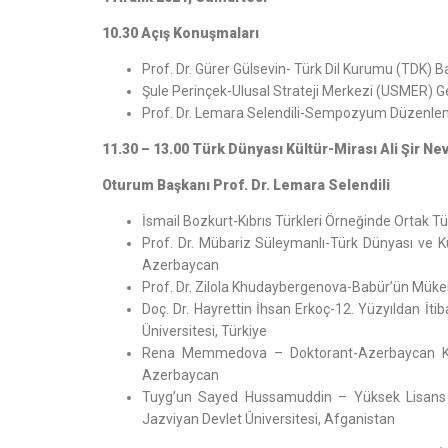
10.30 Açış Konuşmaları
Prof. Dr. Gürer Gülsevin- Türk Dil Kurumu (TDK) B
Şule Perinçek-Ulusal Strateji Merkezi (USMER) G
Prof. Dr. Lemara Selendili-Sempozyum Düzenle
11.30 – 13.00 Türk Dünyası Kültür-Mirası Ali Şir N
Oturum Başkanı Prof. Dr. Lemara Selendili
İsmail Bozkurt-Kıbrıs Türkleri Örneğinde Ortak T
Prof. Dr. Mübariz Süleymanlı-Türk Dünyası ve Kü
Azerbaycan
Prof. Dr. Zilola Khudaybergenova-Babür’ün Mükerr
Doç. Dr. Hayrettin İhsan Erkoç-12. Yüzyıldan İ
Üniversitesi, Türkiye
Rena Memmedova – Doktorant-Azerbaycan Kaya
Azerbaycan
Tuyg’un Sayed Hussamuddin – Yüksek Lisans Öğ
Jazviyan Devlet Üniversitesi, Afganistan