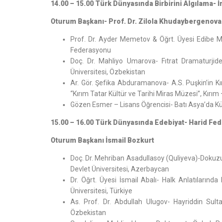
14.00 – 15.00 Türk Dünyasında Birbirini Algılama
Oturum Başkanı- Prof. Dr. Zilola Khudaybergenova
Prof. Dr. Ayder Memetov & Öğrt. Üyesi Edibe Me
Federasyonu
Doç. Dr. Mahliyo Umarova- Fıtrat Dramaturjide
Üniversitesi, Özbekistan
Ar. Gör. Şefika Abduramanova- A.S. Puşkin’in Kı
“Kırım Tatar Kültür ve Tarihi Miras Müzesi”, Kır
Gözen Esmer – Lisans Öğrencisi- Batı Asya’da Kü
15.00 – 16.00 Türk Dünyasında Edebiyat- Harid Fe
Oturum Başkanı İsmail Bozkurt
Doç. Dr. Mehriban Asadullasoy (Quliyeva)-Dokuzun
Devlet Üniversitesi, Azerbaycan
Dr. Öğrt. Üyesi İsmail Abalı- Halk Anlatıların
Üniversitesi, Türkiye
As. Prof. Dr. Abdullah Ulugov- Hayriddin Sulta
Özbekistan