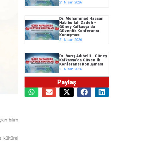
21 Nisan 2026
Dr. Mohammad Hassan
Habibullah Zadeh -
Güney Kafkasya'da
Güvenlik Konferansı
Konuşması
21 Nisan 2026
Dr. Barış Adıbelli - Güney
Kafkasya'da Güvenlik
Konferansı Konuşması
21 Nisan 2026
Paylaş
çkin bilim
 kültürel