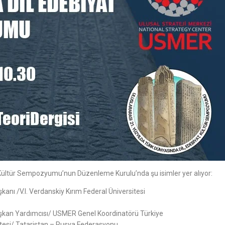
t Kültür Sempozyumu’nun Düzenleme Kurulu’nda şu isimler yer alıyor:
anı /V.I. Verdanskiy Kırım Federal Üniversitesi
şkan Yardımcısı/ USMER Genel Koordinatörü Türkiye
itesi/ Tataristan – Rusya Federasyonu