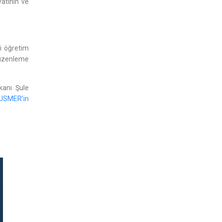
yatının ve
i öğretim
Düzenleme
kanı Şule
USMER’in