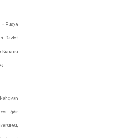
m – Rusya
ri Devlet
çe Kurumu
ye
- Nahçıvan
si- Iğdır
ersitesi,