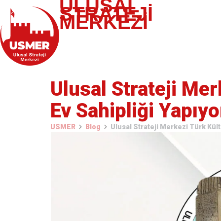
ULUSAL
STRATEJİ
MERKEZİ
Ulusal Strateji Me
Ev Sahipliği Yapıyo
USMER
Blog
Ulusal Strateji Merkezi Türk Kül